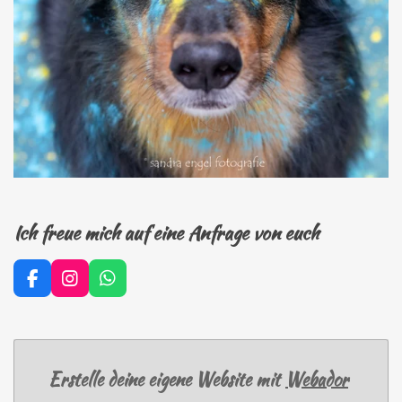
Ich freue mich auf eine Anfrage von euch
F
I
W
a
n
h
c
s
a
e
t
t
b
a
s
o
g
A
Erstelle deine eigene Website mit
Webador
o
r
p